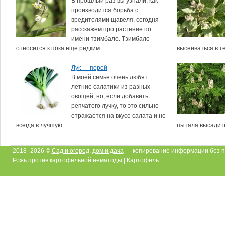
В прошлый раз вы узнали, как
производится борьба с
вредителями щавеля, сегодня
расскажем про растение по
имени тзимбало. Тзимбало
относится к пока еще редким...
высеиваться в тех
Лук — порей
В моей семье очень любят
летние салатики из разных
овощей, но, если добавить
репчатого лучку, то это сильно
отражается на вкусе салата и не
всегда в лучшую...
пытала высадить 
2018–2026 ©
Сад и огород, дом и дача
— копирование информации без п
Рожь против картофельной нематоды | Картофель