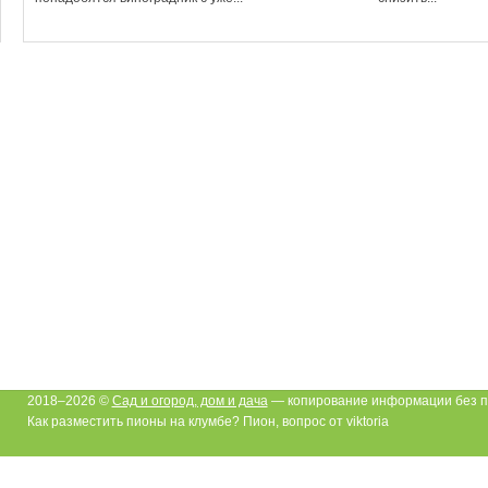
2018–2026 ©
Сад и огород, дом и дача
— копирование информации без п
Как разместить пионы на клумбе? Пион, вопрос от viktoria