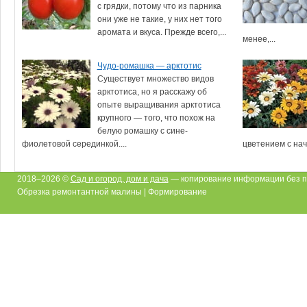
с грядки, потому что из парника
они уже не такие, у них нет того
аромата и вкуса. Прежде всего,...
менее,...
Чудо-ромашка — арктотис
Существует множество видов
арктотиса, но я расскажу об
опыте выращивания арктотиса
крупного — того, что похож на
белую ромашку с сине-
фиолетовой серединкой....
цветением с нач
2018–2026 ©
Сад и огород, дом и дача
— копирование информации без п
Обрезка ремонтантной малины | Формирование