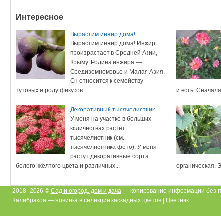
Интересное
Вырастим инжир дома!
Вырастим инжир дома! Инжир
произрастает в Средней Азии,
Крыму. Родина инжира —
Средиземноморье и Малая Азия.
Он относится к семейству
тутовых и роду фикусов....
и есть. Сначала 
Декоративный тысячелистник
У меня на участке в больших
количествах растёт
тысячелистник (см.
тысячелистника фото). У меня
растут декоративные сорта
белого, жёлтого цвета и различных...
органическая. Э
2018–2026 ©
Сад и огород, дом и дача
— копирование информации без п
Калибрахоа — новинка в селекции каскадных цветов | Цветник