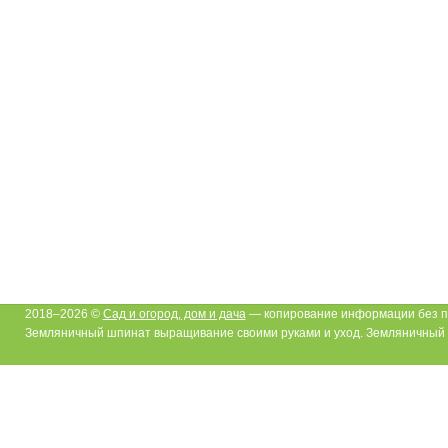
2018–2026 ©
Сад и огород, дом и дача
— копирование информации без п
Земляничный шпинат выращивание своими руками и уход. Земляничный 