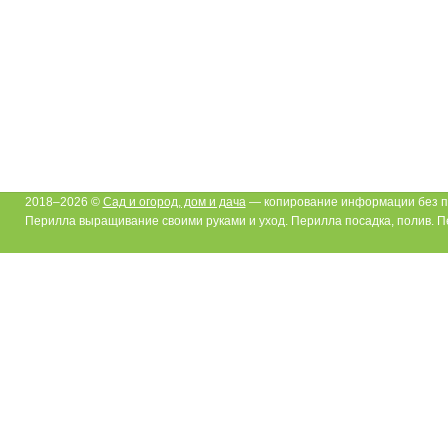
2018–2026 ©
Сад и огород, дом и дача
— копирование информации без п
Перилла выращивание своими руками и уход. Перилла посадка, полив. 