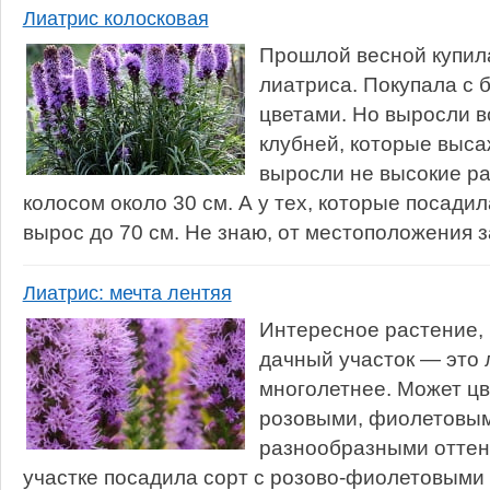
Лиатрис колосковая
Прошлой весной купила
лиатриса. Покупала с
цветами. Но выросли в
клубней, которые выса
выросли не высокие ра
колосом около 30 см. А у тех, которые посадил
вырос до 70 см. Не знаю, от местоположения за
Лиатрис: мечта лентяя
Интересное растение, 
дачный участок — это 
многолетнее. Может цв
розовыми, фиолетовым
разнообразными оттенк
участке посадила сорт с розово-фиолетовыми 