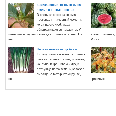
Как избавиться от щитовки на
азалии и рододендронах
В жизни каждого садовода
наступает плачевный момент,
когда на его любимцах
обнаруживаются паразиты. У
меня такое случилось на днях с моей азалией. На
южных районах, 
ней...
Росси...
Первая зелень — лук батун
К концу зимы как никогда хочется
свежей зелени. На подоконнике,
конечно, выращиваю и лук, и
петрушку, но та зелень, которая
выращена в открытом грунте,
не...
красивую...