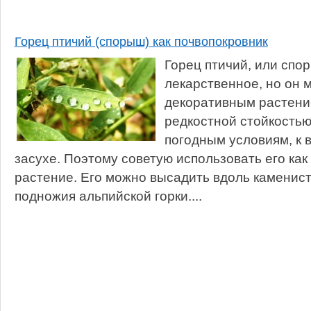
Горец птичий (спорыш) как почвопокровник
Горец птичий, или спо
лекарственное, но он 
декоративным растени
редкостной стойкость
погодным условиям, к 
засухе. Поэтому советую использовать его как
растение. Его можно высадить вдоль каменист
подножия альпийской горки....