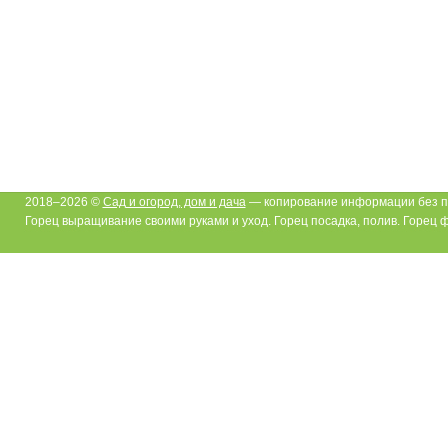
2018–2026 ©
Сад и огород, дом и дача
— копирование информации без п
Горец выращивание своими руками и уход. Горец посадка, полив. Горец 