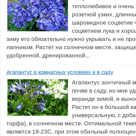
теплолюбивое и очень 
розеткой узких, длинны
шаровидное соцветие ч
соцветием лука и хорош
зиму его обязательно нужно укрывать и не про
лапником. Растет на солнечном месте, защище
удобренной, дренированной...
Агапантус в комнатных условиях и в саду
Агапантус зонтичный 
почве в саду, но мне у
веранде зимой, и выно
Растет он в большой к
универсальную, с доба
торфа), в солнечном месте. Оптимальной тем
является 18-23С, при этом обильный полноцен