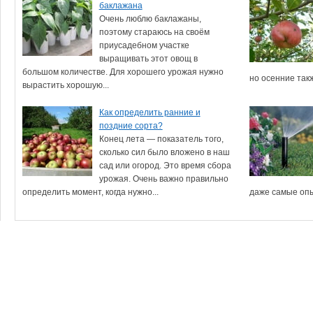
баклажана
Очень люблю баклажаны,
поэтому стараюсь на своём
приусадебном участке
выращивать этот овощ в
большом количестве. Для хорошего урожая нужно
но осенние такж
вырастить хорошую...
Как определить ранние и
поздние сорта?
Конец лета — показатель того,
сколько сил было вложено в наш
сад или огород. Это время сбора
урожая. Очень важно правильно
определить момент, когда нужно...
даже самые опы