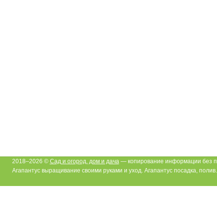
2018–2026 ©
Сад и огород, дом и дача
— копирование информации без п
Агапантус выращивание своими руками и уход. Агапантус посадка, полив