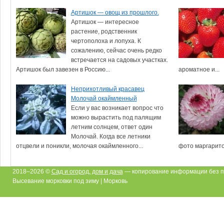
Артишок — овощ из прошлого.
Артишок — интересное
растение, родственник
чертополоха и лопуха. К
сожалению, сейчас очень редко
встречается на садовых участках.
Артишок был завезен в Россию...
ароматное и...
Неприхотливый красавец
Молочай окаймленный
Если у вас возникает вопрос что
можно вырастить под палящим
летним солнцем, ответ один
Молочай. Когда все летники
отцвели и поникли, молочая окаймленного...
фото маргариток
2018–2026 ©
Сад и огород, дом и дача
— копирование информации без п
Высевание морковки под зиму | Морковь