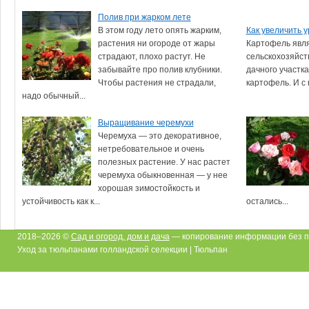
Полив при жарком лете
В этом году лето опять жарким,
Как увеличить 
растения ни огороде от жары
Картофель явля
страдают, плохо растут. Не
сельскохозяйст
забывайте про полив клубники.
дачного участка
Чтобы растения не страдали,
картофель. И с 
надо обычный...
Выращивание черемухи
Черемуха — это декоративное,
нетребовательное и очень
полезных растение. У нас растет
черемуха обыкновенная — у нее
хорошая зимостойкость и
устойчивость как к...
остались...
2018–2026 ©
Сад и огород, дом и дача
— копирование информации без п
Уход за тюльпанами голландской селекции | Тюльпан