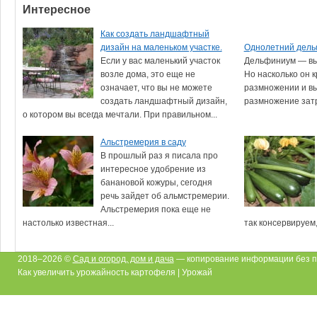
Интересное
Как создать ландшафтный
дизайн на маленьком участке.
Однолетний дел
Если у вас маленький участок
Дельфиниум — вы
возле дома, это еще не
Но насколько он к
означает, что вы не можете
размножении и в
создать ландшафтный дизайн,
размножение затр
о котором вы всегда мечтали. При правильном...
Альстремерия в саду
В прошлый раз я писала про
интересное удобрение из
банановой кожуры, сегодня
речь зайдет об альмстремерии.
Альстремерия пока еще не
настолько известная...
так консервируем,.
2018–2026 ©
Сад и огород, дом и дача
— копирование информации без п
Как увеличить урожайность картофеля | Урожай