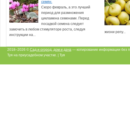
семян.
Скоро февраль, а это лучший
период для размножения
цикламена семенами. Перед
посадкой семена следует
замочить в любом стимуляторе роста, следуя
жизни репу...
инструкции на...
2018–2026 ©
Сад и огород, дом и дача
— копирование информации без п
Туя на приусадебном участке. | Туя