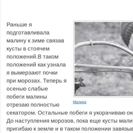
Раньше я
подготавливала
малину к зиме связав
кусты в стоячем
положений.В таком
положений как узнала
я вымерзают почки
при морозах. Теперь я
осенью слабые
побеги малины
Малина
отрезаю полностью
секатором. Остальные побеги я укорачиваю око
До наступления морозов, пока еще кусты мали
пригибаю к земле и в таком положении завяз