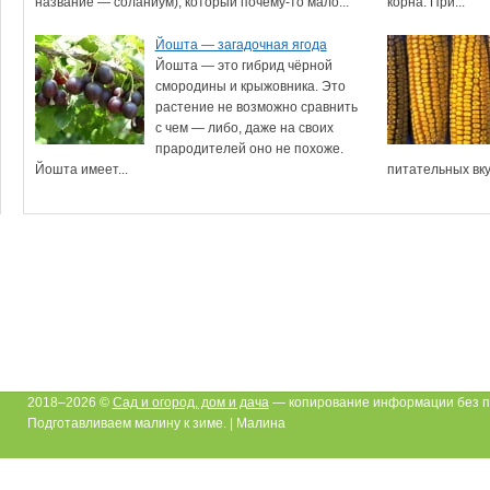
название — соланиум), который почему-то мало...
корна. При...
Йошта — загадочная ягода
Йошта — это гибрид чёрной
смородины и крыжовника. Это
растение не возможно сравнить
с чем — либо, даже на своих
прародителей оно не похоже.
Йошта имеет...
питательных вкус
2018–2026 ©
Сад и огород, дом и дача
— копирование информации без п
Подготавливаем малину к зиме. | Малина