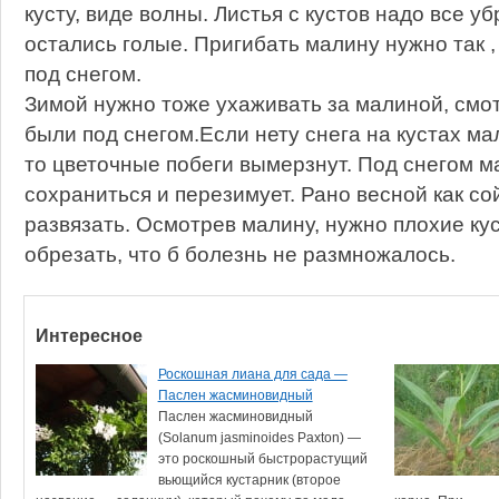
кусту, виде волны. Листья с кустов надо все уб
остались голые. Пригибать малину нужно так ,
под снегом.
Зимой нужно тоже ухаживать за малиной, смот
были под снегом.Если нету снега на кустах ма
то цветочные побеги вымерзнут. Под снегом 
сохраниться и перезимует. Рано весной как со
развязать. Осмотрев малину, нужно плохие к
обрезать, что б болезнь не размножалось.
Интересное
Роскошная лиана для сада —
Паслен жасминовидный
Паслен жасминовидный
(Solanum jasminoides Paxton) —
это роскошный быстрорастущий
вьющийся кустарник (второе