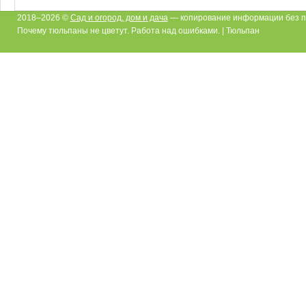
2018–2026 ©
Сад и огород, дом и дача
— копирование информации без п
Почему тюльпаны не цветут. Работа над ошибками. | Тюльпан