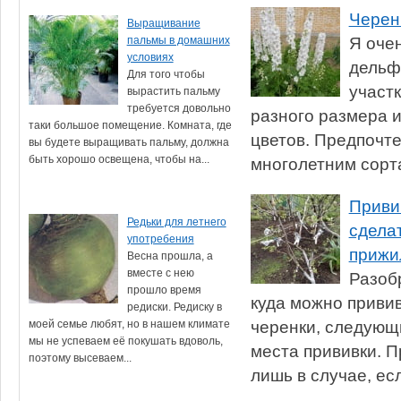
Черен
Выращивание
Я оче
пальмы в домашних
условиях
дельф
Для того чтобы
участ
вырастить пальму
требуется довольно
разного размера и
таки большое помещение. Комната, где
цветов. Предпочт
вы будете выращивать пальму, должна
быть хорошо освещена, чтобы на...
многолетним сорта
Приви
Редьки для летнего
сделат
употребения
прижи
Весна прошла, а
вместе с нею
Разобр
прошло время
куда можно привив
редиски. Редиску в
черенки, следующ
моей семье любят, но в нашем климате
мы не успеваем её покушать вдоволь,
места прививки. 
поэтому высеваем...
лишь в случае, есл