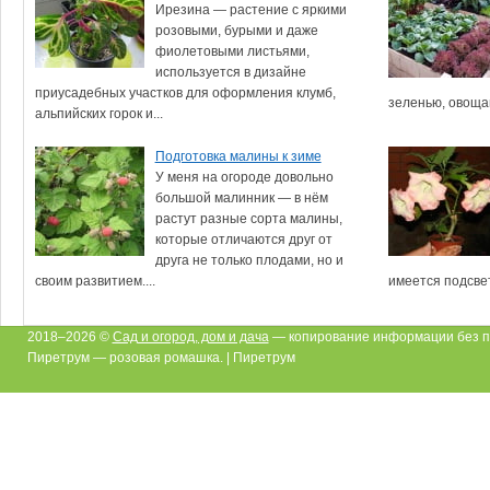
Ирезина — растение с яркими
розовыми, бурыми и даже
фиолетовыми листьями,
используется в дизайне
приусадебных участков для оформления клумб,
зеленью, овощам
альпийских горок и...
Подготовка малины к зиме
У меня на огороде довольно
большой малинник — в нём
растут разные сорта малины,
которые отличаются друг от
друга не только плодами, но и
своим развитием....
имеется подсвет
2018–2026 ©
Сад и огород, дом и дача
— копирование информации без п
Пиретрум — розовая ромашка. | Пиретрум