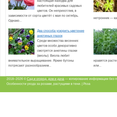
настоящая находка для
любителей красивых садовых
цветов. Он неприхотлив, в
зависимости от сорта цветёт с мая по октябрь.
нетронник — как
Однако...
Два способа ускорить цветение
анютиных глазок
Среди множества весенних
цветов особо декоративно
смотрятся анютины глазки
(виолы). Виола любит
внимательное выращивание. Яркие бутоны
нравятся расте
потрясают разнообразием...
или...
2018–2026 ©
Сад и огород, дом и дача
— копирование информации без п
Особенности ухода за розами, растущими в тени. | Роза