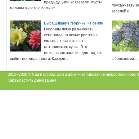
предыдущими хозяевами. Кусты
поухаживать за
малины высотою больше...
веселей и...
Выращивание георгины из семян.
Георгины легко размножать
семенами, но новые растения
сильно отличаются от
материнского куста. Это
интересное занятие для тех, кто
любит неожиданности. Каждой...
с болезнями....
2018–2026 ©
Сад и огород, дом и дача
— копирование информации без п
Как вырастить дыню | Дыня