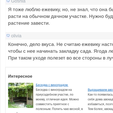
Goshia
Я тоже люблю ежевику, но, не знал, что она б
расти на обычном дачном участке. Нужно буд
растение завести.
olivia
Конечно, дело вкуса. Не считаю ежевику наст
чтобы с нее начинать закладку сада. Ягода л
При таком уходе полезет во все стороны в л
Интересное
Беседка с виноградом.
Беседка с виноградом на
Выращиваем аво
приусадебном участке, по
Как-то появилась
моему, отличная идея. Можно
себя дома авокад
совместить приятное с
избавиться, поэт
полезным. Попить чаю весной, в
Тем более, авокад