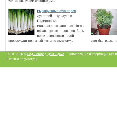
увитой цветущим виноградом...
Выращивание лука-порея
Лук порей — культура в
Подмосковье
малораспространенная. Но кто
обзавелся ею — доволен. Ведь
по питательности порей
превосходит репчатый лук, а по вкусу ему...
свет был рассеян
2018–2026 ©
Сад и огород, дом и дача
— копирование информации без п
Ежевика на участке |