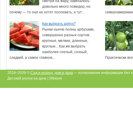
смотря на жару, завязалось
довольно много помидор, но
почему — то они не хотят поспевать, а тут...
североамериканс
Как выбрать арбуз?
Рынки нынче полны арбузами,
совершенно разных сортов:
крупные, мелкие, длинные,
круглые... Как же выбрать
наиболее спелый, сочный,
сладкий, а самое главное...
Практически все 
2018–2026 ©
Сад и огород, дом и дача
— копирование информации без п
Детский уголок на даче | Яблоня