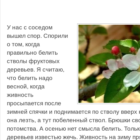
У нас с соседом
вышел спор. Спорили
о том, когда
правильно белить
стволы фруктовых
деревьев. Я считаю,
что белить надо
весной, когда
живность
просыпается после
зимней спячки и поднимается по стволу вверх к
она лезть, а тут побеленный ствол. Брюшки св
потомства. А осенью нет смысла белить. Толь
деревьев известью жечь. Живность на зиму пр