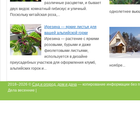
различные расцветки, и бывает
двух видов: комнатный гибискус и уличный.
однолетнее вьющ
Поскольку китайская роза,...
Ирезина — яркие листья для
вашей альпийской горки
Ирезина — растение с яркими
розовыми, бурыми и даже
фиолетовыми листьями,
используется в дизайне
приусадебных участков для оформления клумб,
ноябре...
альпийских горок и...
2018–2026 ©
Сад и огород, дом и дача
— копирование информации без п
Дела весенние |