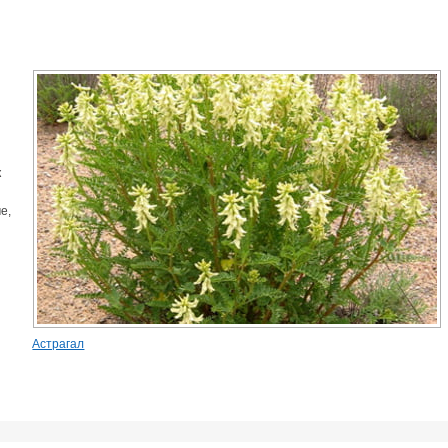
н
к
е,
Астрагал