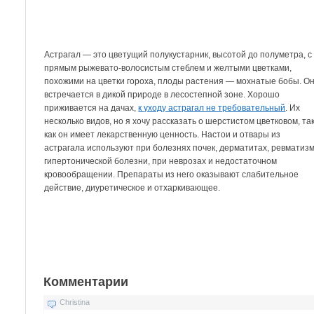
Астрагал — это цветущий полукустарник, высотой до полуметра, с
прямым рыжевато-волосистым стеблем и желтыми цветками,
похожими на цветки гороха, плоды растения — мохнатые бобы. О
встречается в дикой природе в лесостепной зоне. Хорошо
приживается на дачах,
к уходу астрагал не требовательный
. Их
несколько видов, но я хочу рассказать о шерстистом цветковом, та
как он имеет лекарственную ценность. Настои и отвары из
астрагала используют при болезнях почек, дерматитах, ревматизм
гипертонической болезни, при неврозах и недостаточном
кровообращении. Препараты из него оказывают слабительное
действие, диуретическое и отхаркивающее.
Комментарии
Christina