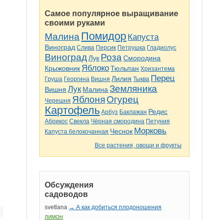
Самое популярное выращивание
своими руками
Помидор
Малина
Капуста
Виноград
Слива
Персик
Петрушка
Гладиолус
Виноград
Роза
Лук
Смородина
Яблоко
Крыжовник
Тюльпан
Хризантема
Перец
Лилия
Груша
Георгина
Вишня
Тыква
Земляника
Лук
Вишня
Малина
Яблоня
Огурец
Черешня
Картофель
Редис
Арбуз
Баклажан
Абрикос
Свекла
Чёрная смородина
Петуния
Морковь
Чеснок
Капуста белокочанная
Все растения, овощи и фрукты
Обсуждения
садоводов
svetlana
→ А как добиться плодоношения
ЛИМОН