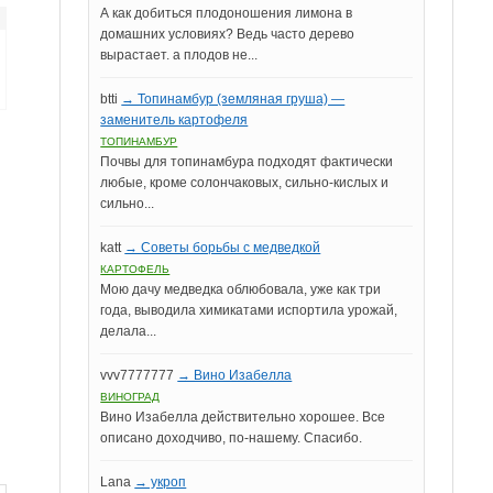
А как добиться плодоношения лимона в
домашних условиях? Ведь часто дерево
вырастает. а плодов не...
btti
→ Топинамбур (земляная груша) —
заменитель картофеля
ТОПИНАМБУР
Почвы для топинамбура подходят фактически
любые, кроме солончаковых, сильно-кислых и
сильно...
katt
→ Советы борьбы с медведкой
КАРТОФЕЛЬ
Мою дачу медведка облюбовала, уже как три
года, выводила химикатами испортила урожай,
делала...
vvv7777777
→ Вино Изабелла
ВИНОГРАД
Вино Изабелла действительно хорошее. Все
описано доходчиво, по-нашему. Спасибо.
Lana
→ укроп