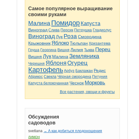
Самое популярное выращивание
своими руками
Помидор
Малина
Капуста
Виноград
Слива
Персик
Петрушка
Гладиолус
Виноград
Роза
Лук
Смородина
Яблоко
Крыжовник
Тюльпан
Хризантема
Перец
Лилия
Груша
Георгина
Вишня
Тыква
Земляника
Лук
Вишня
Малина
Яблоня
Огурец
Черешня
Картофель
Редис
Арбуз
Баклажан
Абрикос
Свекла
Чёрная смородина
Петуния
Морковь
Чеснок
Капуста белокочанная
Все растения, овощи и фрукты
Обсуждения
садоводов
svetlana
→ А как добиться плодоношения
ЛИМОН