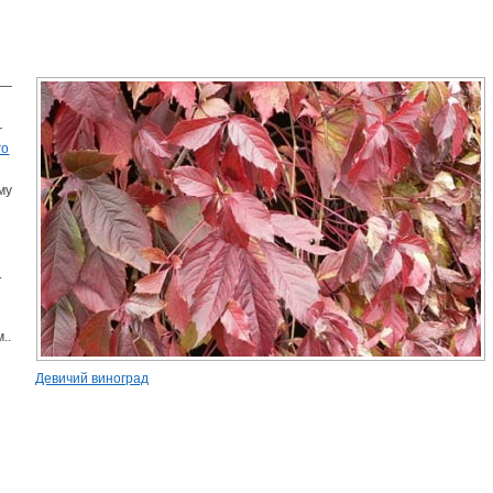
 —
—
го
му
.
..
Девичий виноград