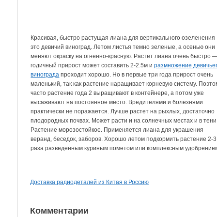
Красивая, быстро растущая лиана для вертикального озеленения
это девичий виноград. Летом листья темно зеленые, а осенью они
меняют окраску на огненно-красную. Растет лиана очень быстро 
годичный прирост может составить 2-2.5м и
размножение девичье
винограда
проходит хорошо. Но в первые три года прирост очень
маленький, так как растение наращивает корневую систему. Поэто
часто растение года 2 выращивают в контейнере, а потом уже
высаживают на постоянное место. Вредителями и болезнями
практически не поражается. Лучше растет на рыхлых, достаточно
плодородных почвах. Может расти и на солнечных местах и в тени
Растение морозостойкое. Применяется лиана для украшения
веранд, беседок, заборов. Хорошо летом подкормить растение 2-3
раза разведенным куриным пометом или комплексным удобрением
Доставка радиодеталей из Китая в Россию
Комментарии