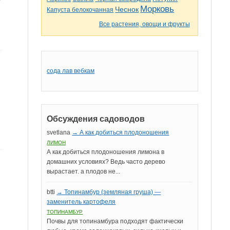
Морковь
Чеснок
Капуста белокочанная
Все растения, овощи и фрукты
сода лав вебкам
Обсуждения садоводов
svetlana
→ А как добиться плодоношения
ЛИМОН
А как добиться плодоношения лимона в
домашних условиях? Ведь часто дерево
вырастает. а плодов не...
ы
btti
→ Топинамбур (земляная груша) —
заменитель картофеля
ТОПИНАМБУР
Почвы для топинамбура подходят фактически