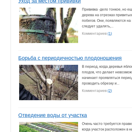
Уход за местом прививки
Прививка -дело тонкое, но е
дерева на отрезках привитых
побегов. Они, появляются на
следует удалять,...
Комментариев
(1)
Борьба с периодичностью плодоношения
В период, когда деревья ябл
плодов, что делает невозмож
начинает проявляться перио
проводить обрезку и...
Комментариев
(2)
Отведение воды от участка
Очень часто требуется прави
когда участок расположен в 