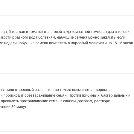
рца, баклажан и томатов в снеговой воде комнатной температуры в течение
ивости к разного рода болезням, набухшие семена можно закалить, если
ие недели набухшие семена поместить в марлевый мешочек и на 15-16 часов
говорили в прошлый раз, не только только повышается скорость
 и происходит обеззараживание семян. Против грибковых, бактериальных и
 проводить протравливание семян в слабом (розовом) растворе
чении 30 минут....