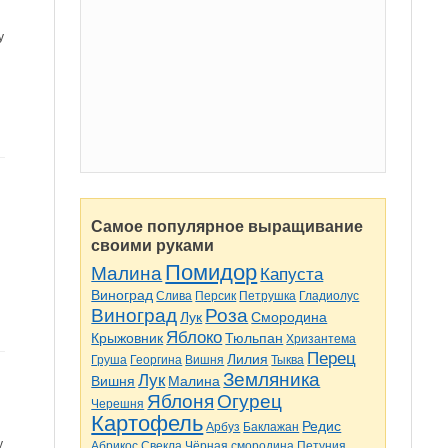
у
Самое популярное выращивание
своими руками
Помидор
Малина
Капуста
Виноград
Слива
Персик
Петрушка
Гладиолус
Виноград
Роза
Лук
Смородина
Яблоко
Крыжовник
Тюльпан
Хризантема
Перец
Лилия
Груша
Георгина
Вишня
Тыква
Земляника
Лук
Вишня
Малина
Яблоня
Огурец
Черешня
Картофель
Редис
Арбуз
Баклажан
у
Абрикос
Свекла
Чёрная смородина
Петуния