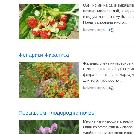
Обычно мы на даче выращивал
незаменимой ягодой, которой
и подумала, а почему бы не в
Проштудировала много...
Комментариев
(5)
Фонарики Физалиса
Физалис, очень интересное н
Семена физалиса нужно сеят
февраля — в начале марта, ч
Для того, чтоб ростки...
Комментариев
(4)
Повышаем плодородие почвы
Многие начинающие аграрии 
Один из эффективных способ
удобрение лучше всего испо