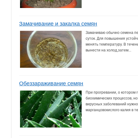
Замачивание и закалка семян
Замачиваю обычно семена пе
суток. Для повышения устойч
менять температуру. В течен
вынести на холод,затем...
Обеззараживание семян
При прогревании, о котором 
биохимических процессов, но
вирусных заболеваний нужно
марганцовокислого калия в те