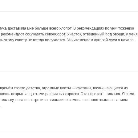
муха доставила мне больше всего хлопот. В рекомендациях по уничтожению
х рекомендуют соблюдать севооборот. Участок, отведенный под овощи, у меня
ь этому совету не всегда получается. Уничтожением луковой мухи я начала
 времён своего детства, огромные цветы — султаны, возвышающиеся из
плошь покрытые цветами различных окрасок. Этот цветок — мальва. Я сама
я мальву, пока не встретила в магазине семена с непонятным названием
.