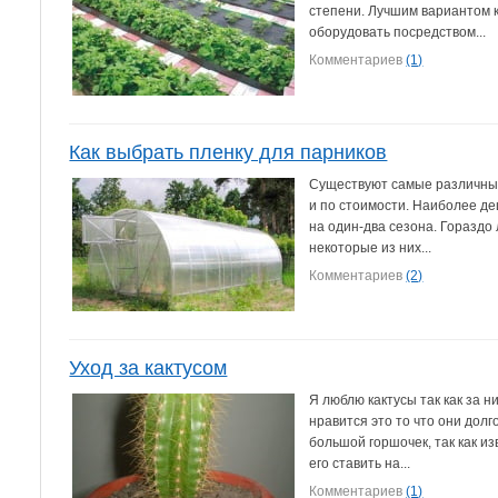
степени. Лучшим вариантом 
оборудовать посредством...
Комментариев
(1)
Как выбрать пленку для парников
Существуют самые различные 
и по стоимости. Наиболее д
на один-два сезона. Гораздо
некоторые из них...
Комментариев
(2)
Уход за кактусом
Я люблю кактусы так как за н
нравится это то что они долг
большой горшочек, так как из
его ставить на...
Комментариев
(1)