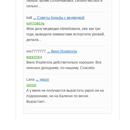
любые, кроме солончаковых, сильно-кислых и
сильно...
katt
→ Советы борьбы с медведкой
КАРТОФЕЛЬ
Мою дачу медведка облюбовала, уже как три
года, выводила химикатами испортила урожай,
делала...
vvv7777777
→ Вино Изабелла
ВИНОГРАД
Вино Изабелла действительно хорошее. Все
описано доходчиво, по-нашему. Спасибо.
Lana
→ укроп
УКРОП
А у меня не получается вырастить укроп ни на
подоконнике, ни на балконе по весне.
Вырастает...