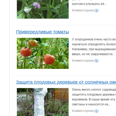
азотом и улучшать её...
Комментариев
(3)
Привередливые томаты
У огородников очень часто в
научиться определять болеет
Например, при выращивании т
вверх, но не закручиваются...
Комментариев
(5)
Защита плодовых деревьев от солнечных ож
Очень много хлопот садовода
защитить плодовые деревья н
коровяком. В наше время эта
сметаны и наносится на...
Комментариев
(2)