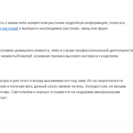
нать о каком-либо конкретном растении подробную информацию, почитать
я растений
и выберите необходимое растение, овощ или фрукт.
р
ловиях домашнего ремонта, либо в случае профессиональной деятельности
ые моментыПожалуй, основная причина высокого интереса к изделиям
тура и для этого я всегда высаживаю его под зиму. Из-за скороспелости
оки и получаю весь дачный сезон свежую зелень. Холодостоек, но весьма
почвы. Светолюбив и хорошо отзывается на подкормку минеральными
орт...