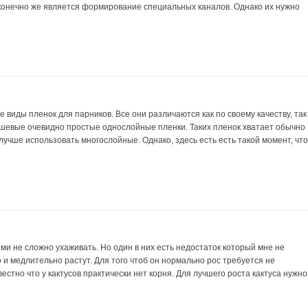
конечно же является формирование специальных каналов. Однако их нужно
виды пленок для парников. Все они различаются как по своему качеству, так
ешевые очевидно простые однослойные пленки. Таких пленок хватает обычно
 лучше использовать многослойные. Однако, здесь есть есть такой момент, чт
ими не сложно ухаживать. Но один в них есть недостаток который мне не
о и медлительно растут. Для того чтоб он нормально рос требуется не
вестно что у кактусов практически нет корня. Для лучшего роста кактуса нужно