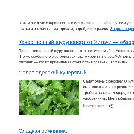
В этом разделе собраны статьи без указания растения, чтобы уз
статьи и различные материалы, перейдите в раздел
Энциклопеди
Качественный шуруповерт от Хитачи — обзо
Профессиональный шуруповерт — это незаменимый помощник в ус
Что же особенного в устройствах такого уровня и класса?Основн
"Хитачи" — это их приемлемая стоимость в сравнении с такими...
Салат одесский кучерявый
Салат очень скороспелая куль
высаживаю салат в разные ср
требователен к плодородию 
удобрениями. Мой любимый с
Комментариев
(5)
Сладкая земляника