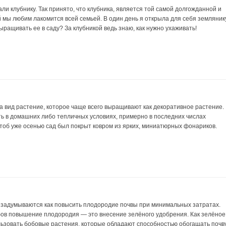
и клубнику. Так принято, что клубника, является той самой долгожданной и
 мы любим лакомится всей семьей. В один день я открыла для себя земляник
ыращивать ее в саду? За клубникой ведь знаю, как нужно ухаживать!
а вид растение, которое чаще всего выращивают как декоративное растение.
ь в домашних либо тепличных условиях, примерно в последних числах
тоб уже осенью сад был покрыт ковром из ярких, миниатюрных фонариков.
задумываются как повысить плодородие почвы при минимальных затратах.
ов повышение плодородия — это внесение зелёного удобрения. Как зелёное
льзовать бобовые растения, которые обладают способностью обогащать почв