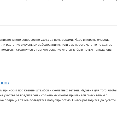
озникает много вопросов по уходу за помидорами. Надо в первую очередь
 ли растение вирусными заболеваниями или ему просто чего-то не хватает.
оматов я столкнулся с тем, что верхние листья днём и ночью направлены
огов
м приносит поражение штамбов и скелетных ветвей. Издавна для того, чтоб
а участке от вредителей и солнечных ожогов применяли смесь глины с
 же операция также пользуется популярностью. Смесь разводится до густоты