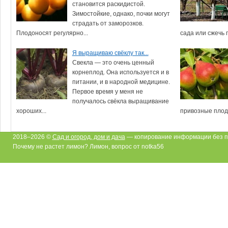
становится раскидистой.
Зимостойкие, однако, почки могут
страдать от заморозков.
Плодоносят регулярно...
сада или сжечь 
Я выращиваю свёклу так...
Свекла — это очень ценный
корнеплод. Она используется и в
питании, и в народной медицине.
Первое время у меня не
получалось свёкла выращивание
хороших...
привозные плоды
2018–2026 ©
Сад и огород, дом и дача
— копирование информации без п
Почему не растет лимон? Лимон, вопрос от notka56