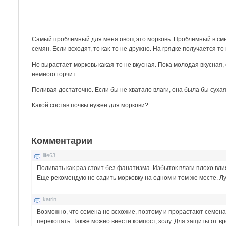
Самый проблемный для меня овощ это морковь. Проблемный в смы
семян. Если всходят, то как-то не дружно. На грядке получается то
Но вырастает морковь какая-то не вкусная. Пока молодая вкусная, 
немного горчит.
Поливая достаточно. Если бы не хватало влаги, она была бы сухая
Какой состав почвы нужен для моркови?
Комментарии
life63
Поливать как раз стоит без фанатизма. Избыток влаги плохо вл
Еще рекомендую не садить морковку на одном и том же месте. Лу
katrin
Возможно, что семена не всхожие, поэтому и прорастают семена
перекопать. Также можно внести компост, золу. Для защиты от вр