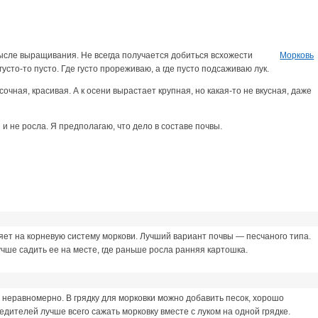
сле выращивания. Не всегда получается добиться всхожести
Морковь
 густо-то пусто. Где густо прореживаю, а где пусто подсаживаю лук.
сочная, красивая. А к осени вырастает крупная, но какая-то не вкусная, даже
 и не росла. Я предполагаю, что дело в составе почвы.
ияет на корневую систему моркови. Лучший вариант почвы — песчаного типа.
чше садить ее на месте, где раньше росла ранняя картошка.
 неравномерно. В грядку для морковки можно добавить песок, хорошо
едителей лучше всего сажать морковку вместе с луком на одной грядке.