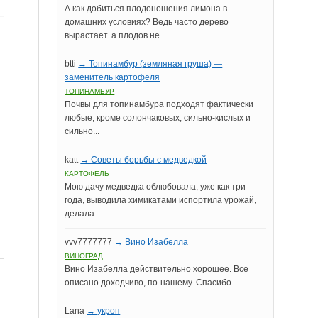
А как добиться плодоношения лимона в
домашних условиях? Ведь часто дерево
вырастает. а плодов не...
btti
→ Топинамбур (земляная груша) —
заменитель картофеля
ТОПИНАМБУР
Почвы для топинамбура подходят фактически
любые, кроме солончаковых, сильно-кислых и
сильно...
katt
→ Советы борьбы с медведкой
КАРТОФЕЛЬ
Мою дачу медведка облюбовала, уже как три
года, выводила химикатами испортила урожай,
делала...
vvv7777777
→ Вино Изабелла
ВИНОГРАД
Вино Изабелла действительно хорошее. Все
описано доходчиво, по-нашему. Спасибо.
Lana
→ укроп