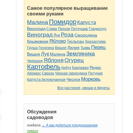
Самое популярное выращивание
своими руками
Помидор
Малина
Капуста
Виноград
Слива
Персик
Петрушка
Гладиолус
Виноград
Роза
Лук
Смородина
Яблоко
Крыжовник
Тюльпан
Хризантема
Перец
Лилия
Груша
Георгина
Вишня
Тыква
Земляника
Лук
Вишня
Малина
Яблоня
Огурец
Черешня
Картофель
Редис
Арбуз
Баклажан
Абрикос
Свекла
Чёрная смородина
Петуния
Морковь
Чеснок
Капуста белокочанная
Все растения, овощи и фрукты
Обсуждения
садоводов
svetlana
→ А как добиться плодоношения
ЛИМОН