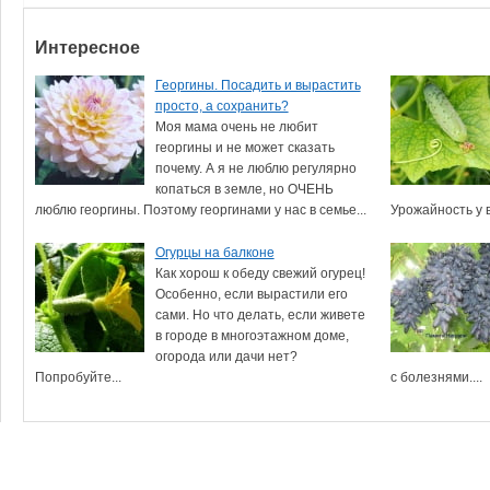
Интересное
Георгины. Посадить и вырастить
просто, а сохранить?
Моя мама очень не любит
георгины и не может сказать
почему. А я не люблю регулярно
копаться в земле, но ОЧЕНЬ
люблю георгины. Поэтому георгинами у нас в семье...
Урожайность у в
Огурцы на балконе
Как хорош к обеду свежий огурец!
Особенно, если вырастили его
сами. Но что делать, если живете
в городе в многоэтажном доме,
огорода или дачи нет?
Попробуйте...
с болезнями....