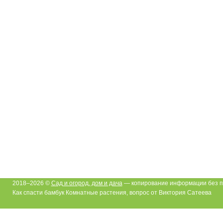
2018–2026 ©
Сад и огород, дом и дача
— копирование информации без п
Как спасти бамбук Комнатные растения, вопрос от Виктория Сатеева