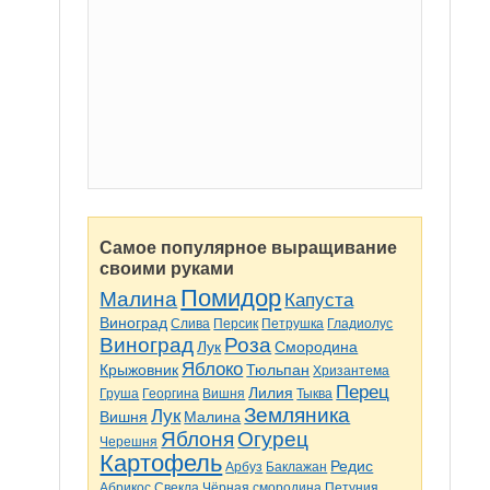
Самое популярное выращивание
своими руками
Помидор
Малина
Капуста
Виноград
Слива
Персик
Петрушка
Гладиолус
Виноград
Роза
Лук
Смородина
Яблоко
Крыжовник
Тюльпан
Хризантема
Перец
Лилия
Груша
Георгина
Вишня
Тыква
Земляника
Лук
Вишня
Малина
Яблоня
Огурец
Черешня
Картофель
Редис
Арбуз
Баклажан
Абрикос
Свекла
Чёрная смородина
Петуния