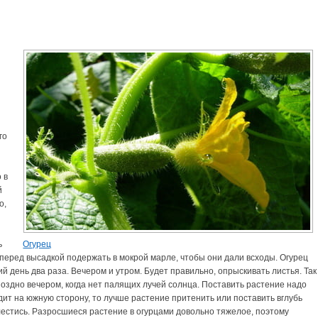
го
 в
й
о,
ь
Огурец
а перед высадкой подержать в мокрой марле, чтобы они дали всходы. Огурец
кий день два раза. Вечером и утром. Будет правильно, опрыскивать листья. Так
поздно вечером, когда нет палящих лучей солнца. Поставить растение надо
дит на южную сторону, то лучше растение притенить или поставить вглубь
лестись. Разросшиеся растение в огурцами довольно тяжелое, поэтому