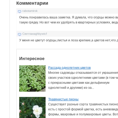
Комментарии
rabotamirok
Очень понравилась ваша заметка. Я думала, что огурцы можно в
такую грядку. Но вот чем их удобрять в квартирных условиях, ве
Светланаghbywtcf
У меня не цветут огурцы,листья и лоза крепкие,а цветов нет,что
Интересное
Рассада однолетних цветов
Многие садоводы отказываются от украшени
своих участков однолетними цветами (в том ч
с прекрасными цветами как дельфиниум
однолетний и другими) из-за...
Травянистые пионы
Существует разные сорта травянистых пион
есть с простой формой цветка, есть аневовид
формы, махровые и полумахровые цветы. Во