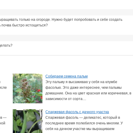
ыращивать только на огороде. Нужно будет попробовать и себе создать
дь почва быстро истощиться?
 делать?
Собираем семена пальм
я
Эту пальму я высаживаю у себя на клумбе
исле
фасолью. Это даже интереснее, чем пальмы
домашние. Она на цвет красная или коричневая, в
зависимости от сорта....
Спаржевая фасоль с дачного участка
ов —
Спаржевая фасоль — деликатес, который в
ной
последнее время полюбился очень многим. У
т
себя на дачном участке мы выращиваем