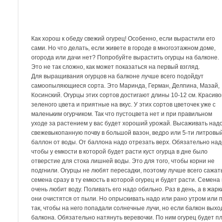
Как хорош к обеду свежий огурец! Особенно, если вырастили его
сами. Но что делать, если живете в городе в многоэтажном доме,
огорода или дачи нет? Попробуйте вырастить огурцы на балконе.
Это не так сложно, как может показаться на первый взгляд.
Для выращивания огурцов на балконе лучше всего подойдут
самоопыляющиеся сорта. Это Маринда, Герман, Делпина, Мазай,
Косинский. Огурцы этих сортов достигают длины 10-12 см. Красиво
зеленого цвета и приятные на вкус. У этих сортов цветочек уже с
маленьким огурчиком. Так что пустоцвета нет и при правильном
уходе за растением у вас будет хороший урожай. Высаживать надо
свежевыкопанную почву в большой вазон, ведро или 5-ти литровы
баллон от воды. От баллона надо отрезать верх. Обязательно над
чтобы у емкости в которой будет расти куст огурца в дне было
отверстие для стока лишней воды. Это для того, чтобы корни не
подгнили. Огурцы не любят пересадки, поэтому лучше всего сажат
семена сразу в ту емкость в которой огурец и будет расти. Семен
очень любит воду. Поливать его надо обильно. Раз в день, а в жар
они очистятся от пыли. Но опрыскивать надо или рано утром или 
так, чтобы на него попадали солнечные лучи, но если балкон выхо
балкона. Обязательно натянуть веревочки. По ним огурец будет п