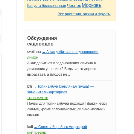
Морковь
Чеснок
Капуста белокочанная
Все растения, овощи и фрукты
Обсуждения
садоводов
svetlana
→ А как добиться плодоношения
ЛИМОН
А как добиться плодоношения лимона в
домашних условиях? Ведь часто дерево
вырастает. а плодов не...
btti
→ Топинамбур (земляная груша) —
заменитель картофеля
ТОПИНАМБУР
Почвы для топинамбура подходят фактически
любые, кроме солончаковых, сильно-кислых и
сильно...
katt
→ Советы борьбы с медведкой
КАРТОФЕЛЬ