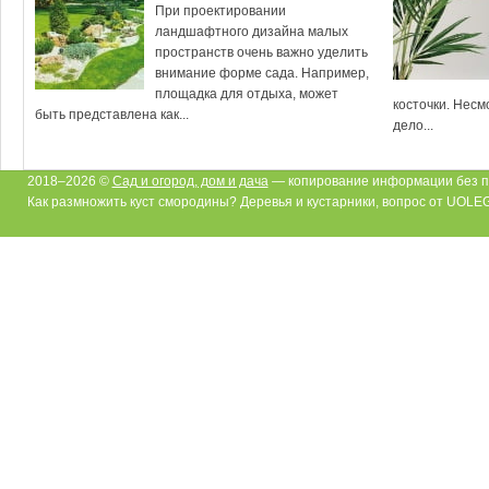
При проектировании
ландшафтного дизайна малых
пространств очень важно уделить
внимание форме сада. Например,
площадка для отдыха, может
косточки. Несм
быть представлена как...
дело...
2018–2026 ©
Сад и огород, дом и дача
— копирование информации без п
Как размножить куст смородины? Деревья и кустарники, вопрос от UOLE