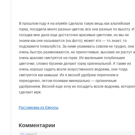
В прошлом году я на клумбе сделала такую вещь как альпийская
горка, посадила много разных цветов, все они разные по высоту. И
соседка мне дала еще достаточно красивые цветочки, но мы не
знаем как они называются (на фото), может кто — то знает, то
подскажите пожалуйста. За ними ухаживать совсем не трудно, они
очень быстро размножаются, не прихотливые, высокие не растут 
очень красиво смотрятся на горке. Их маленькие голубенькие
цветочки, словно бусинки делают горку оригинальной. А также их
очень хорошо садить возле искусственного водоема, они тогда
смотрятся как камыши. Их я весной удобряю перегноем и
переодично, летом поливаю минерально — органичным
удобрением. Весной еще хочу их посадить возле водоема, которог
сделает муж.
Растаможка из Европы
Комментарии
helga23