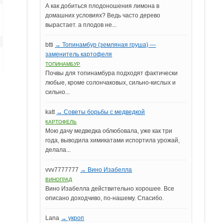
А как добиться плодоношения лимона в
домашних условиях? Ведь часто дерево
вырастает. а плодов не...
btti
→ Топинамбур (земляная груша) —
заменитель картофеля
ТОПИНАМБУР
Почвы для топинамбура подходят фактически
любые, кроме солончаковых, сильно-кислых и
сильно...
katt
→ Советы борьбы с медведкой
КАРТОФЕЛЬ
Мою дачу медведка облюбовала, уже как три
года, выводила химикатами испортила урожай,
делала...
vvv7777777
→ Вино Изабелла
ВИНОГРАД
Вино Изабелла действительно хорошее. Все
описано доходчиво, по-нашему. Спасибо.
Lana
→ укроп