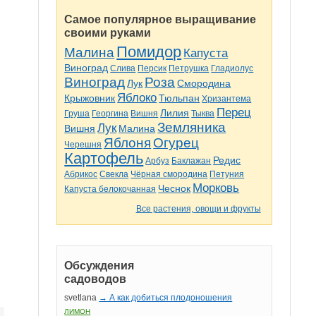
Самое популярное выращивание
своими руками
Помидор
Малина
Капуста
Виноград
Слива
Персик
Петрушка
Гладиолус
Виноград
Роза
Лук
Смородина
Яблоко
Крыжовник
Тюльпан
Хризантема
Перец
Лилия
Груша
Георгина
Вишня
Тыква
Земляника
Лук
Вишня
Малина
Яблоня
Огурец
Черешня
Картофель
Редис
Арбуз
Баклажан
Абрикос
Свекла
Чёрная смородина
Петуния
Морковь
Чеснок
Капуста белокочанная
Все растения, овощи и фрукты
Обсуждения
садоводов
svetlana
→ А как добиться плодоношения
ЛИМОН