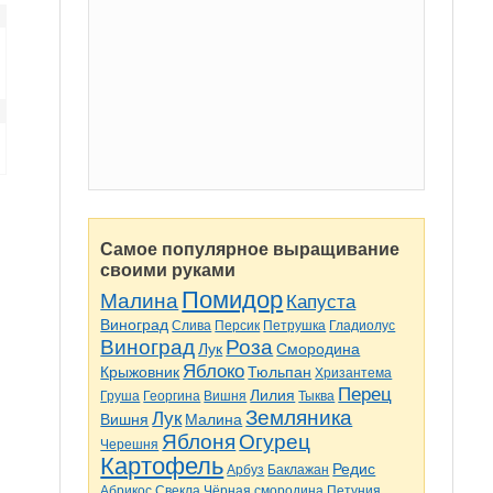
Самое популярное выращивание
своими руками
Помидор
Малина
Капуста
Виноград
Слива
Персик
Петрушка
Гладиолус
Виноград
Роза
Лук
Смородина
Яблоко
Крыжовник
Тюльпан
Хризантема
Перец
Лилия
Груша
Георгина
Вишня
Тыква
Земляника
Лук
Вишня
Малина
Яблоня
Огурец
Черешня
Картофель
Редис
Арбуз
Баклажан
Абрикос
Свекла
Чёрная смородина
Петуния