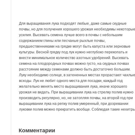
Для выращивания лука подходят любые, даже самые скудные
почвы, но для получения хорошего урожая необходимы некоторы
усилия. Высевать семена лучше всего в почвы с небольшим
содержанием глины или песчаные рыхлые почвы,
предшественниками на грядке могут быть капуста или зерновые
культуры. Весной грядку под лук нужно неглубоко перекопать и
внести минимальное количество азотных удобрений. Высевать
семена на плодородных почвах можно густо, на скудных почвах
расстояние между семенами должно быть достаточно большим.
Луку необходимо солнце, в затененных местах прорастают чахлы
всходы. Лук не любит одного места для посадки, каждый год
желательно менять место выращивания лука, иначе хорошего
урожая не видать. При выращивании лука на стрелку полив нужно
производить регулярно, но, не затопляя почвы, на второй год при
выращивании лука на репку полив умеренный, при дозревании
луковки полив можно прекратить вообще. Соблюдая такие нехитры
Комментарии