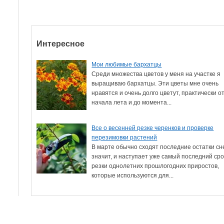
Интересное
Мои любимые бархатцы
Среди множества цветов у меня на участке я
выращиваю бархатцы. Эти цветы мне очень
нравятся и очень долго цветут, практически о
начала лета и до момента...
Все о весенней резке черенков и проверке
перезимовки растений
В марте обычно сходят последние остатки сне
значит, и наступает уже самый последний сро
резки однолетних прошлогодних приростов,
которые используются для...