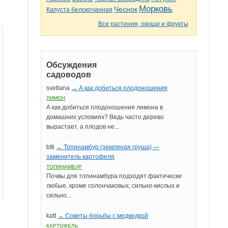
Морковь
Чеснок
Капуста белокочанная
Все растения, овощи и фрукты
Обсуждения
садоводов
svetlana
→ А как добиться плодоношения
ЛИМОН
А как добиться плодоношения лимона в
домашних условиях? Ведь часто дерево
вырастает. а плодов не...
btti
→ Топинамбур (земляная груша) —
заменитель картофеля
ТОПИНАМБУР
Почвы для топинамбура подходят фактически
любые, кроме солончаковых, сильно-кислых и
сильно...
katt
→ Советы борьбы с медведкой
КАРТОФЕЛЬ