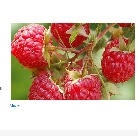
т
в.
Малина