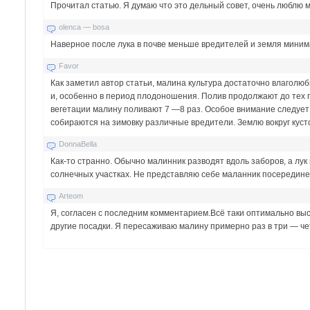
Прочитал статью. Я думаю что это дельный совет, очень люблю м
olenca — bosa
Наверное после лука в почве меньше вредителей и земля минима
Favor
Как заметил автор статьи, малина культура достаточно влаголюб
и, особенно в период плодоношения. Полив продолжают до тех п
вегетации малину поливают 7 —8 раз. Особое внимание следует у
собираются на зимовку различные вредители. Землю вокруг кусто
DonnaBella
Как-то странно. Обычно малинник разводят вдоль заборов, а лук
солнечных участках. Не представляю себе маланник посередине 
Arteom
Я, согласен с последним комментарием.Всё таки оптимально выса
другие посадки. Я пересаживаю малину примерно раз в три — че