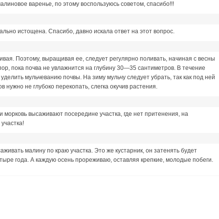
алиновое варенье, по этому воспользуюсь советом, спасибо!!!
льно истощена. Спасибо, давно искала ответ на этот вопрос.
ивая. Поэтому, выращивая ее, следует регулярно поливать, начиная с весны
ор, пока почва не увлажнится на глубину 30—35 сантиметров. В течение
делить мульчеванию почвы. На зиму мульчу следует убрать, так как под ней
в нужно не глубоко перекопать, слегка окучив растения.
 и морковь высаживают посередине участка, где нет притенения, на
участка!
живать малину по краю участка. Это же кустарник, он затенять будет
тыре года. А каждую осень прореживаю, оставляя крепкие, молодые побеги.