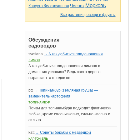
Морковь
Чеснок
Капуста белокочанная
Все растения, овощи и фрукты
Обсуждения
садоводов
svetlana
→ А как добиться плодоношения
ЛИМОН
А как добиться плодоношения лимона в
домашних условиях? Ведь часто дерево
вырастает. а плодов не...
btti
→ Топинамбур (земляная груша) —
заменитель картофеля
ТОПИНАМБУР
Почвы для топинамбура подходят фактически
любые, кроме солончаковых, сильно-кислых и
сильно...
katt
→ Советы борьбы с медведкой
КАРТОФЕЛЬ