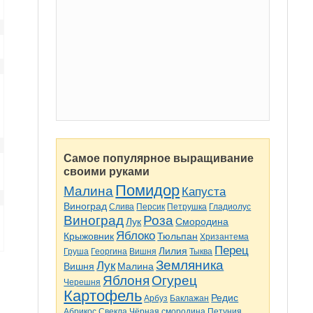
Самое популярное выращивание
своими руками
Помидор
Малина
Капуста
Виноград
Слива
Персик
Петрушка
Гладиолус
Виноград
Роза
Лук
Смородина
Яблоко
Крыжовник
Тюльпан
Хризантема
Перец
Лилия
Груша
Георгина
Вишня
Тыква
Земляника
Лук
Вишня
Малина
Яблоня
Огурец
Черешня
Картофель
Редис
Арбуз
Баклажан
Абрикос
Свекла
Чёрная смородина
Петуния