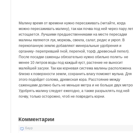
Малину время от времени нужно пересаживать (читайте, когда
можно пересаживать малину), так как почва под ней через пару ле
истощается. Лучшими предшественниками на месте пересадки
малины являются лук, морковь, свекла, салат, редис и укроп. В
перекопанную землю добавляют минеральные удобрения и
органику- перепревший гной, перегной, торф, древесный пепел).
После посадки саженцы обязательно нужно обильно полить- не
менее 10 литров воды под каждый куст, растение не выносит
малейшей засухи. Так как корневая система малины расположена
близко к поверхности земли, сохранить влагу поможет мульча. Для
этого подойдет солома, древесная кора. Расстояние между
саженцами должно быть не меньше метра и не больше двух метро
Удобрять малину следует ежегодно, а также разрыхлять под ней
почву, только осторожно, чтоб не повредить корни.
Комментарии
Баур