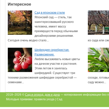
Интересное
Сад в японском стиле
Японский сад — стиль, так
заинтересовавший русского
человека, имеет массу
преимуществ перед обычными
дизайнерскими решениями.
Сегодня очень модно стало...
из сада или сж
Шефердия серебристая.
Размножение.
Люблю высаживать новые цветы
на дачном участке и растения.
Этим летом я занялась
шифердией. Существует три
техники размножения шифердии серебристой —
соседи, готовы
семенами...
саду можно...
2018–2026 ©
Сад и огород, дом и дача
— копирование информации без п
Молодые прививки: правила ухода | Сад