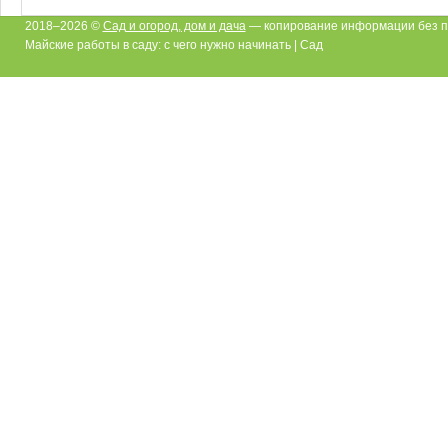
2018–2026 ©
Сад и огород, дом и дача
— копирование информации без п
Майские работы в саду: с чего нужно начинать | Сад