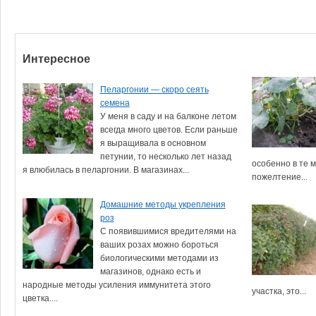
Интересное
Пеларгонии — скоро сеять
семена
У меня в саду и на балконе летом
всегда много цветов. Если раньше
я выращивала в основном
петунии, то несколько лет назад
особенно в те м
я влюбилась в пеларгонии. В магазинах...
пожелтение...
Домашние методы укрепления
роз
С появившимися вредителями на
ваших розах можно бороться
биологическими методами из
магазинов, однако есть и
народные методы усиления иммунитета этого
участка, это...
цветка....