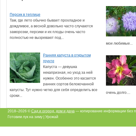
Персик в теплице
Там, где лето обычно бывает прохладное и
дождливое, а весной довольно часто случаются
заморозки, персики и их плоды очень часто
полностью не вызревают под...
мои любимые...
Ранняя капуста в открытом
грунте
Капуста — девушка
некапризная, но уход за ней
нужен. Особенно это касается
ранних сортов белокочанной
капусты. Тут нужно четко для себя определить все
очень долго....
сроки...
2018–2026 ©
Сад и огород, дом и дача
— копирование информации без п
Готовим лук на зиму | Урожай