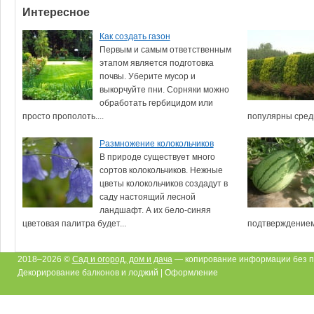
Интересное
Как создать газон
Первым и самым ответственным
этапом является подготовка
почвы. Уберите мусор и
выкорчуйте пни. Сорняки можно
обработать гербицидом или
просто прополоть....
популярны среди
Размножение колокольчиков
В природе существует много
сортов колокольчиков. Нежные
цветы колокольчиков создадут в
саду настоящий лесной
ландшафт. А их бело-синяя
цветовая палитра будет...
подтверждением 
2018–2026 ©
Сад и огород, дом и дача
— копирование информации без п
Декорирование балконов и лоджий | Оформление