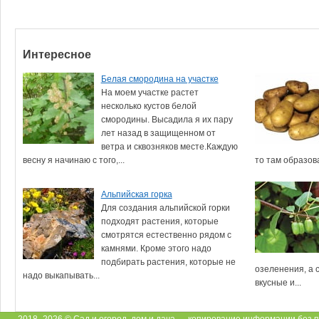
Интересное
Белая смородина на участке
На моем участке растет
несколько кустов белой
смородины. Высадила я их пару
лет назад в защищенном от
ветра и сквозняков месте.Каждую
весну я начинаю с того,...
то там образова
Альпийская горка
Для создания альпийской горки
подходят растения, которые
смотрятся естественно рядом с
камнями. Кроме этого надо
подбирать растения, которые не
озеленения, а 
надо выкапывать...
вкусные и...
2018–2026 ©
Сад и огород, дом и дача
— копирование информации без п