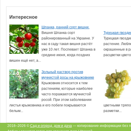
Интересное
Шпанка, ранний сорт вишни.
Вишня Шпанка сорт
Турецкая гвоздик
районированный на Украине. У
Турецкая гвозди
нас в саду такая вишня растёт
растение. Люблю
уже 10 лет. Поспевает Шпанка в
окрашенные в р
средине июня, когда поздних
расцветки цветоч
вишен ещё нет, а...
Зольный раствор против
мучнистой росы на крыжовнике
Крыжовник относится к тем
растениям, которые наиболее
часто поражаются мучнистой
росой. При этом заболевании
листья крыжовника и его побеги покрываются
цветными тряпо
белым...
разметки...
2018–2026 ©
Сад и огород, дом и дача
— копирование информации без п