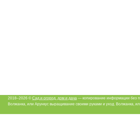
2018–2026 ©
Сад и огород, дом и дача
— копирование информации без п
Волжанка, или Арункус выращивание своими руками и уход. Волжанка, или