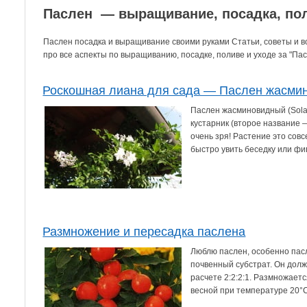
Паслен — выращивание, посадка, пол
Паслен посадка и выращивание своими руками Статьи, советы и 
про все аспекты по выращиванию, посадке, поливе и уходе за "Пас
Роскошная лиана для сада — Паслен жасми
Паслен жасминовидный (Sola
кустарник (второе название 
очень зря! Растение это совс
быстро увить беседку или фиг
Размножение и пересадка паслена
Люблю паслен, особенно пас
почвенный субстрат. Он долж
расчете 2:2:2:1. Размножае
весной при температуре 20°С.