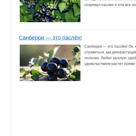
созревал паслен я ела все под
Санберри — это паслён!
Санберри — это паслён! Он, к
отравиться, как дикорастущим
полезен. Любит рыхлую, удоб
удовольствием растёт прямо н