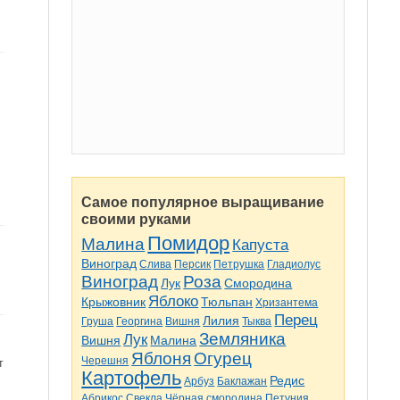
Самое популярное выращивание
своими руками
Помидор
Малина
Капуста
Виноград
Слива
Персик
Петрушка
Гладиолус
Виноград
Роза
Лук
Смородина
Яблоко
Крыжовник
Тюльпан
Хризантема
Перец
Лилия
Груша
Георгина
Вишня
Тыква
Земляника
Лук
Вишня
Малина
Яблоня
Огурец
Черешня
т
Картофель
Редис
Арбуз
Баклажан
Абрикос
Свекла
Чёрная смородина
Петуния