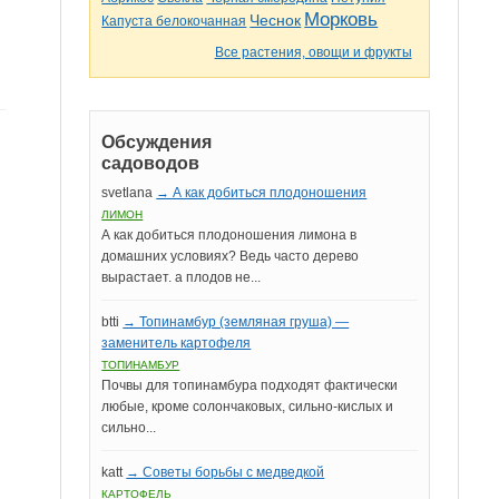
Морковь
Чеснок
Капуста белокочанная
Все растения, овощи и фрукты
Обсуждения
садоводов
svetlana
→ А как добиться плодоношения
ЛИМОН
А как добиться плодоношения лимона в
домашних условиях? Ведь часто дерево
вырастает. а плодов не...
btti
→ Топинамбур (земляная груша) —
заменитель картофеля
ТОПИНАМБУР
Почвы для топинамбура подходят фактически
любые, кроме солончаковых, сильно-кислых и
сильно...
katt
→ Советы борьбы с медведкой
КАРТОФЕЛЬ