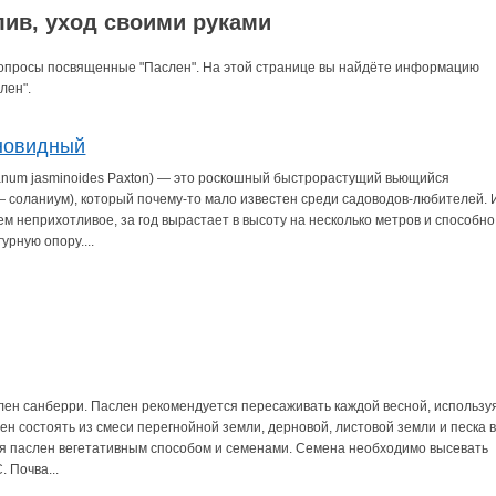
ив, уход своими руками
вопросы посвященные "Паслен". На этой странице вы найдёте информацию
лен".
новидный
num jasminoides Paxton) — это роскошный быстрорастущий вьющийся
— соланиум), который почему-то мало известен среди садоводов-любителей. 
ем неприхотливое, за год вырастает в высоту на несколько метров и способно
урную опору....
лен санберри. Паслен рекомендуется пересаживать каждой весной, использу
ен состоять из смеси перегнойной земли, дерновой, листовой земли и песка 
тся паслен вегетативным способом и семенами. Семена необходимо высевать
 Почва...