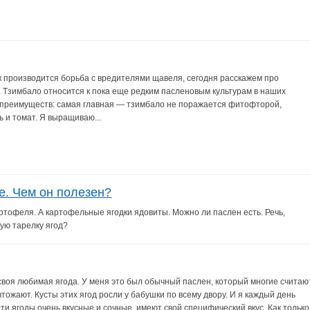
к производится борьба с вредителями щавеля, сегодня расскажем про
 Тзимбало относится к пока еще редким пасленовым культурам в наших
яд преимуществ: самая главная — тзимбало не поражается фитофторой,
ь и томат. Я выращиваю...
е. Чем он полезен?
артофеля. А картофельные ягодки ядовиты. Можно ли паслен есть. Речь,
ную тарелку ягод?
 своя любимая ягода. У меня это был обычный паслен, который многие считаю
тожают. Кусты этих ягод росли у бабушки по всему двору. И я каждый день
ти ягоды очень вкусные и сочные, имеют свой специфический вкус. Как только