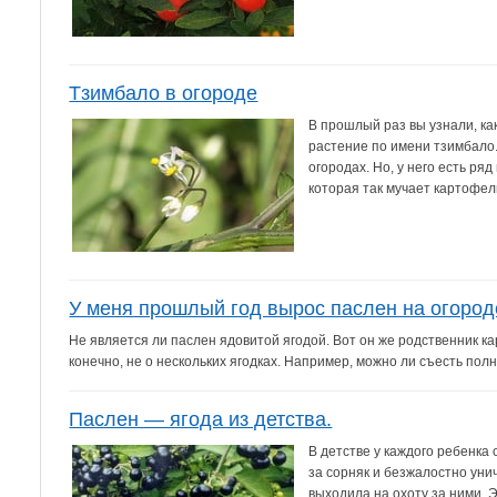
Тзимбало в огороде
В прошлый раз вы узнали, ка
растение по имени тзимбало.
огородах. Но, у него есть р
которая так мучает картофел
У меня прошлый год вырос паслен на огород
Не является ли паслен ядовитой ягодой. Вот он же родственник к
конечно, не о нескольких ягодках. Например, можно ли съесть пол
Паслен — ягода из детства.
В детстве у каждого ребенка
за сорняк и безжалостно унич
выходила на охоту за ними. Э