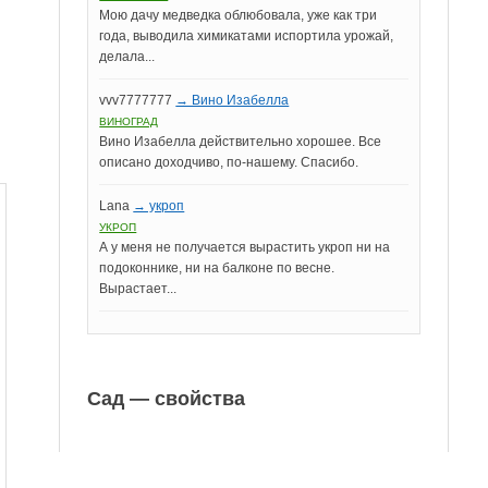
Мою дачу медведка облюбовала, уже как три
года, выводила химикатами испортила урожай,
делала...
vvv7777777
→ Вино Изабелла
ВИНОГРАД
Вино Изабелла действительно хорошее. Все
описано доходчиво, по-нашему. Спасибо.
Lana
→ укроп
УКРОП
А у меня не получается вырастить укроп ни на
подоконнике, ни на балконе по весне.
Вырастает...
Сад — свойства