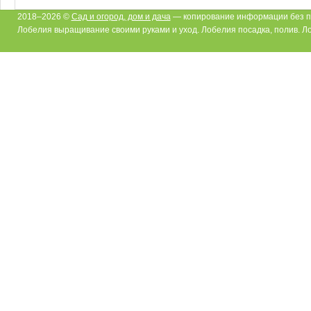
2018–2026 ©
Сад и огород, дом и дача
— копирование информации без п
Лобелия выращивание своими руками и уход. Лобелия посадка, полив. Л