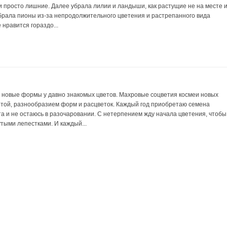
и просто лишние. Далее убрала лилии и ландыши, как растущие не на месте 
рала пионы из-за непродолжительного цветения и растрепанного вида
 нравится гораздо...
 новые формы у давно знакомых цветов. Махровые соцветия космеи новых
отой, разнообразием форм и расцветок. Каждый год приобретаю семена
а и не остаюсь в разочаровании. С нетерпением жду начала цветения, чтобы
тыми лепестками. И каждый...