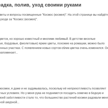
адка, полив, уход своими руками
веты и вопросы посвященные "Космос (космея)". На этой странице вы найдёт
ходе за "Космос (космея)".
цветок, но хорошо известный и многими любимый. В детстве веселые
ые, бордовые, фиолетовые) яркие цветы, похожие на ромашки, можно было
женных участках. С появлением новых сортов облик цветка очень изменился. О
апоминает...
осмеи, я даже и не задумывалась, поскольку её неприхотливость позволяет
тных условиях. Но у меня рука не поднимется посадить семечко в бедную и
моей заботливости стало то, что большинство растений космеи радовали мен
ой ажурной...