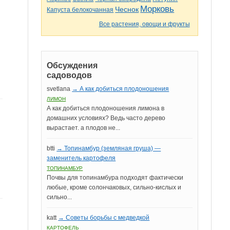
Морковь
Чеснок
Капуста белокочанная
Все растения, овощи и фрукты
Обсуждения
садоводов
svetlana
→ А как добиться плодоношения
ЛИМОН
А как добиться плодоношения лимона в
домашних условиях? Ведь часто дерево
вырастает. а плодов не...
btti
→ Топинамбур (земляная груша) —
заменитель картофеля
ТОПИНАМБУР
Почвы для топинамбура подходят фактически
любые, кроме солончаковых, сильно-кислых и
сильно...
katt
→ Советы борьбы с медведкой
КАРТОФЕЛЬ