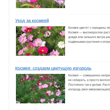
Уход за космеей
Космея цветет с середины ле
Космея — высокорослое расте
дождя или сильного ветра ра
подвязываю растения к опоре 
Космея: создаем цветущую изгородь
Космея — совершенно неприх
не собирать, а просто воспо
Постоянно так и делаю. Раст
изгородь (моя импровизация). 