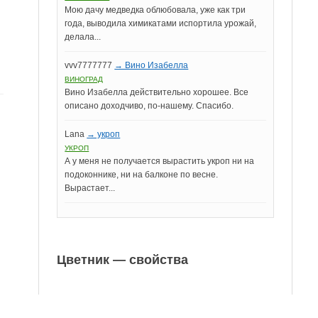
и
Мою дачу медведка облюбовала, уже как три
года, выводила химикатами испортила урожай,
делала...
vvv7777777
→ Вино Изабелла
ВИНОГРАД
Вино Изабелла действительно хорошее. Все
описано доходчиво, по-нашему. Спасибо.
Lana
→ укроп
УКРОП
А у меня не получается вырастить укроп ни на
подоконнике, ни на балконе по весне.
Вырастает...
Цветник — свойства