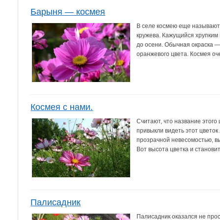
Барыня — космея
В селе космею еще называют 
кружева. Кажущийся хрупким 
до осени. Обычная окраска —
оранжевого цвета. Космея оче
Космея с нами.
Считают, что название этого 
привыкли видеть этот цветок 
прозрачной невесомостью, вы
Вот высота цветка и становит
Палисадник
Палисадник оказался не про