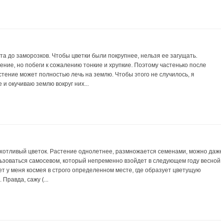
та до заморозков. Чтобы цветки были покрупнее, нельзя ее загущать.
ние, но побеги к сожалению тонкие и хрупкие. Поэтому частенько после
стение может полностью лечь на землю. Чтобы этого не случилось, я
и окучиваю землю вокруг них...
отливый цветок. Растение однолетнее, размножается семенами, можно даж
льзоваться самосевом, который непременно взойдет в следующем году весной
ет у меня космея в строго определенном месте, где образует цветущую
Правда, сажу (...