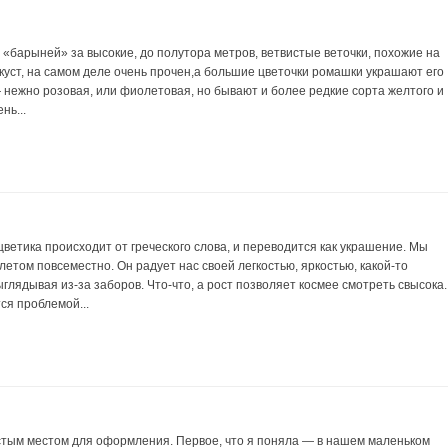
«барыней» за высокие, до полутора метров, ветвистые веточки, похожие на
куст, на самом деле очень прочен,а большие цветочки ромашки украшают его
 нежно розовая, или фиолетовая, но бывают и более редкие сорта желтого и
нь...
цветика происходит от греческого слова, и переводится как украшение. Мы
летом повсеместно. Он радует нас своей легкостью, яркостью, какой-то
глядывая из-за заборов. Что-что, а рост позволяет космее смотреть свысока.
ся проблемой...
стым местом для оформления. Первое, что я поняла — в нашем маленьком