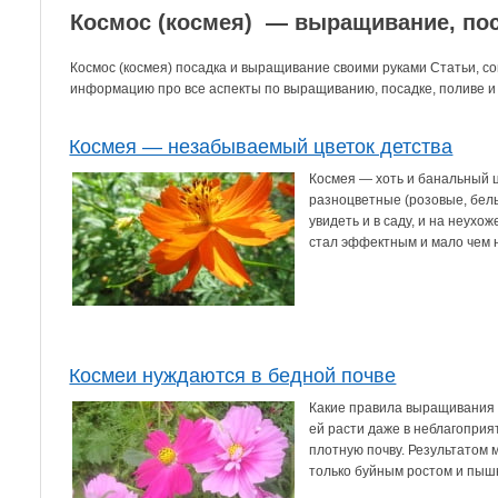
Космос (космея) — выращивание, пос
Космос (космея) посадка и выращивание своими руками Статьи, со
информацию про все аспекты по выращиванию, посадке, поливе и у
Космея — незабываемый цветок детства
Космея — хоть и банальный 
разноцветные (розовые, бел
увидеть и в саду, и на неухо
стал эффектным и мало чем н
Космеи нуждаются в бедной почве
Какие правила выращивания к
ей расти даже в неблагоприя
плотную почву. Результатом 
только буйным ростом и пышн