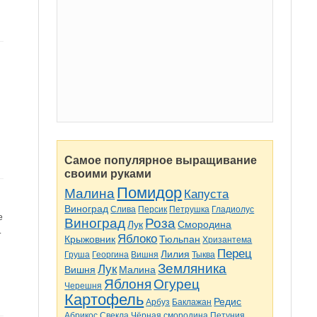
Самое популярное выращивание
своими руками
Помидор
Малина
Капуста
Виноград
Слива
Персик
Петрушка
Гладиолус
е
Виноград
Роза
Лук
Смородина
.
Яблоко
Крыжовник
Тюльпан
Хризантема
Перец
Лилия
Груша
Георгина
Вишня
Тыква
Земляника
Лук
Вишня
Малина
Яблоня
Огурец
Черешня
Картофель
Редис
Арбуз
Баклажан
Абрикос
Свекла
Чёрная смородина
Петуния