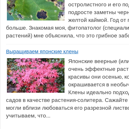
остролистного и его п
подросте заметны черн
желтой каймой. Год от 
больше. Знакомая моя, фитопатолог (специали
растений) мне объяснила, что это грибное забо
Выращиваем японские клены
Японские веерные (ил
очень эффектные раст
красивы они осенью, ко
окрашивается в необыч
Клены идеально подхо
садов в качестве растения-солитера. Сажайте 
могли вблизи любоваться его разрезной листв
учитываем, что...