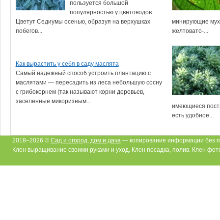
пользуется большой
популярностью у цветоводов.
Цветут Седиумы осенью, образуя на верхушках
минирующие мухи
побегов...
желтовато-...
Как вырастить у себя в саду маслята
Самый надежный способ устроить плантацию с
маслятами — пересадить из леса небольшую сосну
с грибокорнем (так называют корни деревьев,
заселенные микоризным...
имеющиеся постр
есть удобное...
2018–2026 ©
Сад и огород, дом и дача
— копирование информации без п
Клен выращивание своими руками и уход. Клен посадка, полив. Клен фот