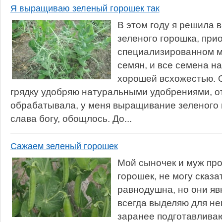
Я выращиваю зеленый горошек так
В этом году я решила 
зеленого горошка, при
специализированном м
семян, и все семена н
хорошей всхожестью. О
грядку удобряю натуральными удобрениями, о
обрабатывала, у меня выращивание зеленого г
слава богу, обощлось. До...
Сажаем зеленый горошек
Мой сыночек и муж пр
горошек, не могу сказа
равнодушна, но они яв
всегда выделяю для не
заранее подготавливаю