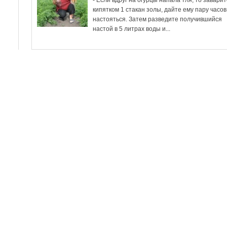
- Если вдруг на огурцы напала тля, то завари
кипятком 1 стакан золы, дайте ему пару часов
настояться. Затем разведите получившийся
настой в 5 литрах воды и...