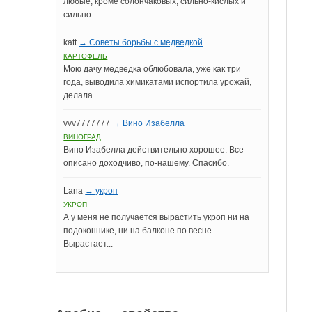
любые, кроме солончаковых, сильно-кислых и
сильно...
katt
→ Советы борьбы с медведкой
КАРТОФЕЛЬ
Мою дачу медведка облюбовала, уже как три
года, выводила химикатами испортила урожай,
делала...
vvv7777777
→ Вино Изабелла
ВИНОГРАД
Вино Изабелла действительно хорошее. Все
описано доходчиво, по-нашему. Спасибо.
Lana
→ укроп
УКРОП
А у меня не получается вырастить укроп ни на
подоконнике, ни на балконе по весне.
Вырастает...