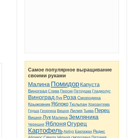
Самое популярное выращивание
своими руками
Помидор
Малина
Капуста
Виноград
Слива
Персик
Петрушка
Гладиолус
Виноград
Роза
Лук
Смородина
Яблоко
Крыжовник
Тюльпан
Хризантема
Перец
Лилия
Груша
Георгина
Вишня
Тыква
Земляника
Лук
Вишня
Малина
Яблоня
Огурец
Черешня
Картофель
Редис
Арбуз
Баклажан
Абрикос
Свекла
Чёрная смородина
Петуния