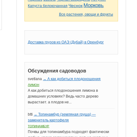
Морковь
Чеснок
Капуста белокочанная
Все растения, овощи и фрукты
Доставка грузов из ОАЭ (Дубай) в Оренбург
Обсуждения садоводов
svetlana
→ А как добиться плодоношения
ЛИМОН
А как добиться плодоношения лимона в
домашних условиях? Ведь часто дерево
вырастает. а плодов не...
btti
→ Топинамбур (земляная груша) —
заменитель картофеля
ТОПИНАМБУР
Почвы для топинамбура подходят фактически