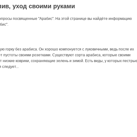
ив, уход своими руками
вопросы посвященные "Арабис". На этой странице вы найдёте информацию
бис".
ую горку без арабиса. Он хорошо компонуется с луковичными, ведь после их
ет пустоты своими розетками. Существуют сорта арабиса, которые своими
 низкие коврики, сохраняющие зелень и зимой. Есть виды, у которых пестры
 следует...