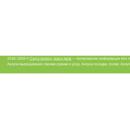
2018–2026 ©
Сад и огород, дом и дача
— копирование информации без п
Анхуза выращивание своими руками и уход. Анхуза посадка, полив. Анху