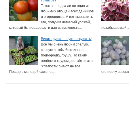
томатов?
Томаты — едва ли не один из
любимых овощей всех дачников
и огородников. А вот вырастить
его, получив немалый урожай,
который бы порадовал и дал возможность...
незабываемый...
Висит груша — нужно скушать!
Все мы очень любим спелую,
сочную, чтобы бежало и по
подбородку, грушу. Но каким
нелёгким трудом достаётся эта
"спелость" знают не все.
Посадив молодой саженец...
его порчу совер