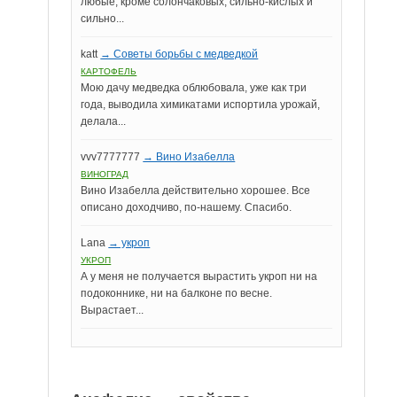
любые, кроме солончаковых, сильно-кислых и
сильно...
katt
→ Советы борьбы с медведкой
КАРТОФЕЛЬ
Мою дачу медведка облюбовала, уже как три
года, выводила химикатами испортила урожай,
делала...
vvv7777777
→ Вино Изабелла
ВИНОГРАД
Вино Изабелла действительно хорошее. Все
описано доходчиво, по-нашему. Спасибо.
Lana
→ укроп
УКРОП
А у меня не получается вырастить укроп ни на
подоконнике, ни на балконе по весне.
Вырастает...