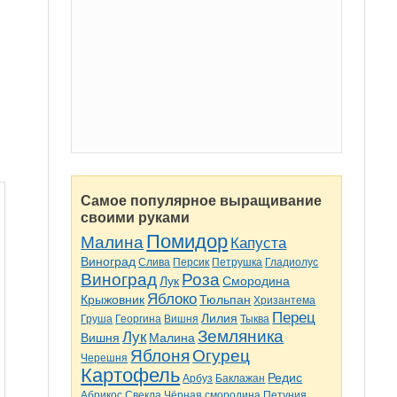
Самое популярное выращивание
своими руками
Помидор
Малина
Капуста
Виноград
Слива
Персик
Петрушка
Гладиолус
Виноград
Роза
Лук
Смородина
Яблоко
Крыжовник
Тюльпан
Хризантема
Перец
Лилия
Груша
Георгина
Вишня
Тыква
Земляника
Лук
Вишня
Малина
Яблоня
Огурец
Черешня
Картофель
Редис
Арбуз
Баклажан
Абрикос
Свекла
Чёрная смородина
Петуния