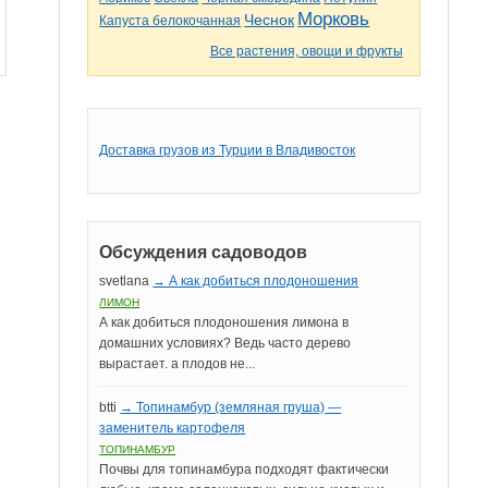
Морковь
Чеснок
Капуста белокочанная
Все растения, овощи и фрукты
Доставка грузов из Турции в Владивосток
Обсуждения садоводов
svetlana
→ А как добиться плодоношения
ЛИМОН
А как добиться плодоношения лимона в
домашних условиях? Ведь часто дерево
вырастает. а плодов не...
btti
→ Топинамбур (земляная груша) —
заменитель картофеля
ТОПИНАМБУР
Почвы для топинамбура подходят фактически