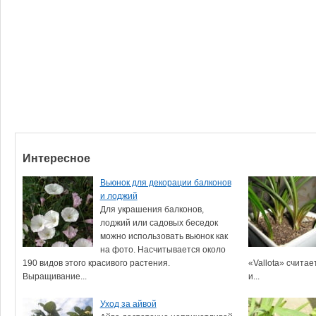
Интересное
Вьюнок для декорации балконов
и лоджий
Для украшения балконов,
лоджий или садовых беседок
можно использовать вьюнок как
на фото. Насчитывается около
190 видов этого красивого растения.
«Vallota» счита
Выращивание...
и...
Уход за айвой