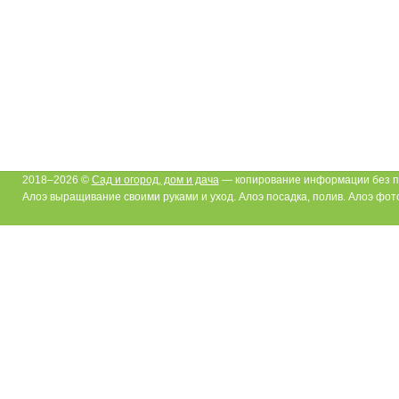
2018–2026 ©
Сад и огород, дом и дача
— копирование информации без п
Алоэ выращивание своими руками и уход. Алоэ посадка, полив. Алоэ фот