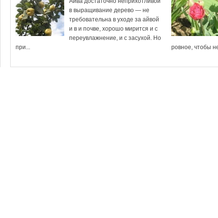
Айва достаточно неприхотливой
в выращивание дерево — не
требовательна в уходе за айвой
и в и почве, хорошо мирится и с
переувлажнение, и с засухой. Но
при...
ровное, чтобы не