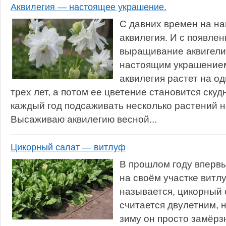
Аквилегия — настоящее украшение.
С давних времен на на
аквилегия. И с появле
выращивание аквигели
настоящим украшением 
аквилегия растет на о
трех лет, а потом ее цветение становится скуд
каждый год подсаживать несколько растений н
Высаживаю аквилегию весной...
Цикорный салат — витлуф
В прошлом году вперв
на своём участке витлу
называется, цикорный 
считается двулетним, н
зиму он просто замёрз