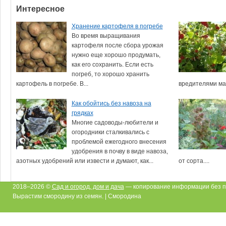
Интересное
Хранение картофеля в погребе
Во время выращивания
картофеля после сбора урожая
нужно еще хорошо продумать,
как его сохранить. Если есть
погреб, то хорошо хранить
картофель в погребе. В...
вредителями мал
Как обойтись без навоза на
грядках
Многие садоводы-любители и
огородники сталкивались с
проблемой ежегодного внесения
удобрения в почву в виде навоза,
азотных удобрений или извести и думают, как...
от сорта....
2018–2026 ©
Сад и огород, дом и дача
— копирование информации без п
Вырастим смородину из семян. | Смородина